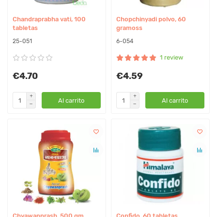
Chandraprabha vati, 100
Chopchinyadi polvo, 60
tabletas
gramoss
25-051
6-054
1 review
€4.70
€4.59
Al carrito
Al carrito
Chyawanprash, 500 gm
Confido, 60 tabletas