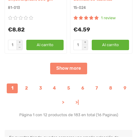
81-013
15-024
1 review
€8.82
€4.59
Al carrito
Al carrito
Show more
1
2
3
4
5
6
7
8
9
>
>|
Página 1 con 12 productos de 183 en total (16 Paginas)