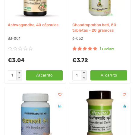
Ashwagandha, 40 cápsulas
Chandraprabha bati, 80
tabletas - 28 gramoss
33-001
6-052
1 review
€3.04
€3.72
Al carrito
Al carrito