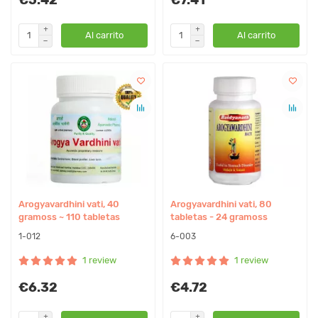
Al carrito
Al carrito
Arogyavardhini vati, 40
Arogyavardhini vati, 80
gramoss ~ 110 tabletas
tabletas - 24 gramoss
1-012
6-003
1 review
1 review
€6.32
€4.72