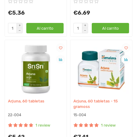
€5.36
€6.69
Al carrito
Al carrito
Arjuna, 60 tabletas
Arjuna, 60 tabletas - 15
gramoss
22-004
15-004
1 review
1 review
€5.42
€7.41