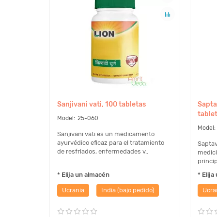
Sanjivani vati, 100 tabletas
Sapta
table
25-060
Sanjivani vati es un medicamento
ayurvédico eficaz para el tratamiento
Saptav
de resfriados, enfermedades v..
medici
princi
* Elija un almacén
* Elij
Ucrania
India (bajo pedido)
Ucra