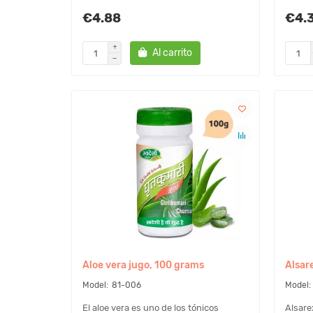
€4.88
€4.
Al carrito
Aloe vera jugo, 100 grams
Alsar
81-006
El aloe vera es uno de los tónicos
Alsare