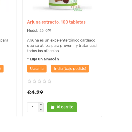
Arjuna extracto, 100 tabletas
25-019
 para
Arjuna es un excelente tónico cardíaco
que se utiliza para prevenir y tratar casi
todas las afeccion..
* Elija un almacén
)
Ucrania
India (bajo pedido)
€4.29
Al carrito