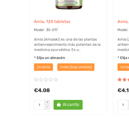
Amla, 120 tabletas
Amla,
30-017
Amla (Amalaki) es una de las plantas
Amla (
antienvejecimiento más potentes de la
antien
medicina ayurvédica. Es u..
medici
* Elija un almacén
* Elij
Ucrania
India (bajo pedido)
Ucra
€4.08
€4.
Al carrito