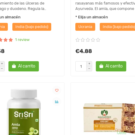
tamiento de las úlceras de
rasayanas más famosos y efectiv
go y duodeno. Regula la..
Ayurveda. El amla, que compone .
a un almacén
* Elija un almacén
nia
India (bajo pedido)
Ucrania
India (bajo pedido
1 review
58
€4.88
Al carrito
Al carrito