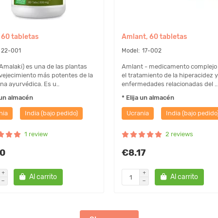
 60 tabletas
Amlant, 60 tabletas
22-001
17-002
Amalaki) es una de las plantas
Amlant - medicamento complejo
vejecimiento más potentes de la
el tratamiento de la hiperacidez y
na ayurvédica. Es u..
enfermedades relacionadas del ..
a un almacén
* Elija un almacén
nia
India (bajo pedido)
Ucrania
India (bajo pedido
1 review
2 reviews
10
€8.17
Al carrito
Al carrito