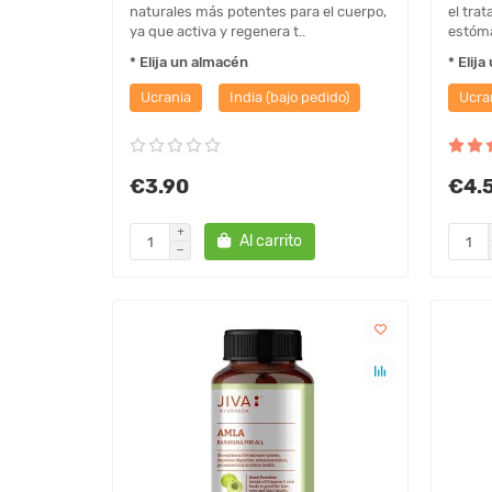
naturales más potentes para el cuerpo,
el tra
ya que activa y regenera t..
estóma
* Elija un almacén
* Elij
Ucrania
India (bajo pedido)
Ucra
€3.90
€4.
Al carrito