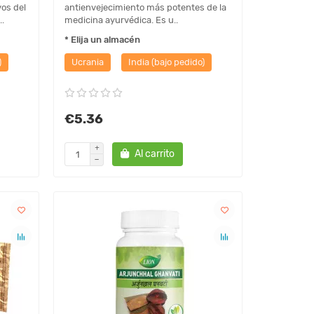
os del
antienvejecimiento más potentes de la
.
medicina ayurvédica. Es u..
* Elija un almacén
)
Ucrania
India (bajo pedido)
€5.36
Al carrito