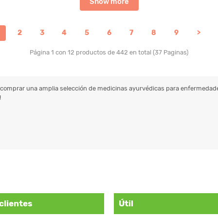
Show more
2
3
4
5
6
7
8
9
>
Página 1 con 12 productos de 442 en total (37 Paginas)
 comprar una amplia selección de medicinas ayurvédicas para enfermedades
!
clientes
Útil