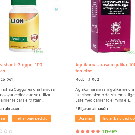
vishanti Guggul, 100
Agnikumararasam gulika, 10
tas
tabletas
25-061
3-002
inshati Guggul es una famosa
Agnikumararasam gulika mejora 
na ayurvédica que se utiliza
funcionamiento del sistema diges
palmente para el tratami..
Este medicamento elimina el l..
a un almacén
* Elija un almacén
nia
India (bajo pedido)
Ucrania
India (bajo pedido
1 review